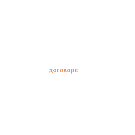
 от площади и полотна
фиксированы в
договоре
 и составлению сметы