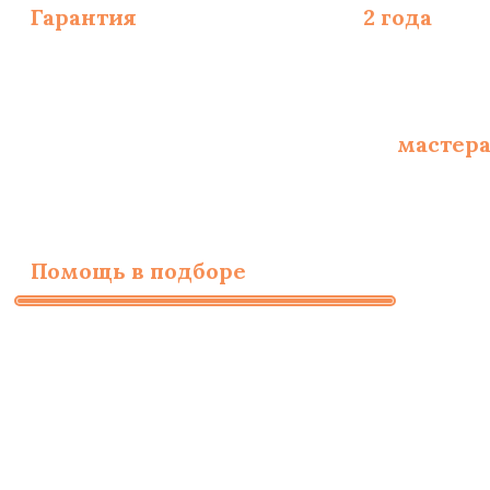
Гарантия
на монтаж полов -
2 года
, на
Опытные сертифицированные
мастер
Помощь в подборе
материалов и необ
Заполните форму для
бесплатного расчета
стоимости работ
ИМЯ