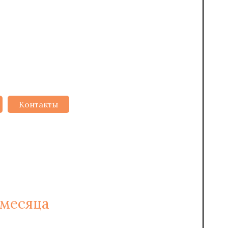
Контакты
2
 ОТ 6 РУБ/М
 месяца