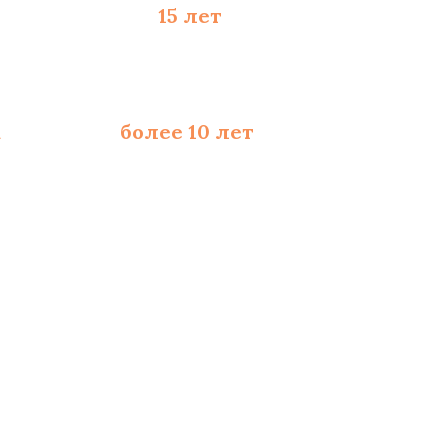
 материалы - до
15 лет
а
со стажем
более 10 лет
ходимых расходников