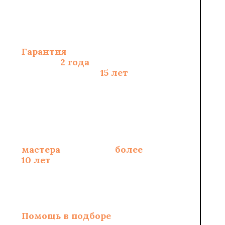
Гарантия
на монтаж
полов -
2 года
, на
материалы - до
15 лет
Опытные
сертифицированные
мастера
со стажем
более
10 лет
Помощь в подборе