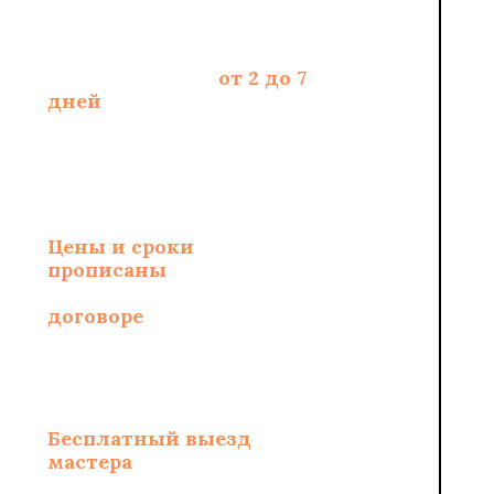
Срок укладки -
от 2 до 7
дней
, зависит от
площади и полотна
Цены и сроки
укладки
прописаны
и
зафиксированы в
договоре
Бесплатный выезд
мастера
по замерам и
составлению сметы