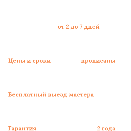
Срок укладки -
от 2 до 7 дней
, зависит
Цены и сроки
укладки
прописаны
и за
Бесплатный выезд мастера
по замерам
Гарантия
на монтаж полов -
2 года
, на