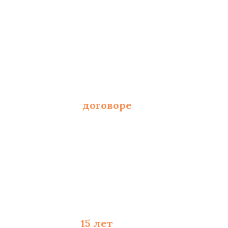
 от площади и полотна
фиксированы в
договоре
 и составлению сметы
 материалы - до
15 лет