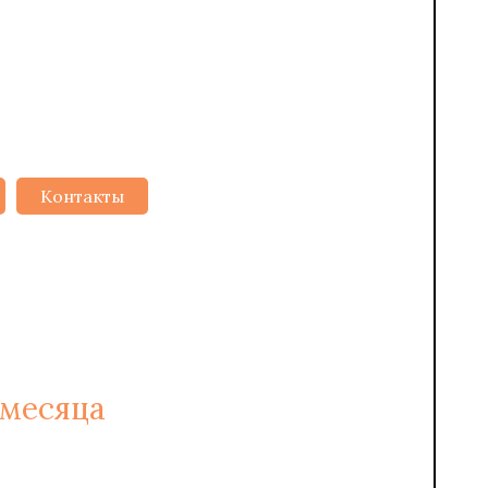
Контакты
2
6 РУБ/М
 месяца