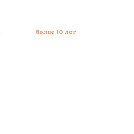
а
со стажем
более 10 лет
ходимых расходников