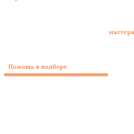
Опытные сертифицированные
мастер
Помощь в подборе
материалов и необ
Заполните форму для
бесплатного расчета
стоимости работ
ИМЯ