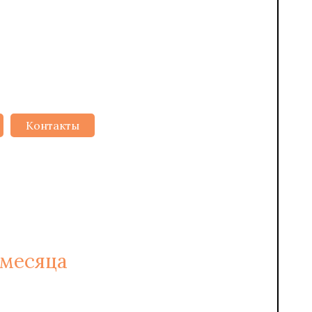
Контакты
2
 6 РУБ/М
 месяца