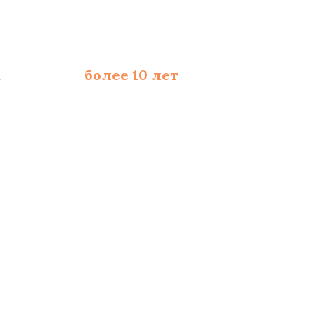
а
со стажем
более 10 лет
ходимых расходников