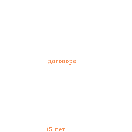
 от площади и полотна
фиксированы в
договоре
 и составлению сметы
 материалы - до
15 лет