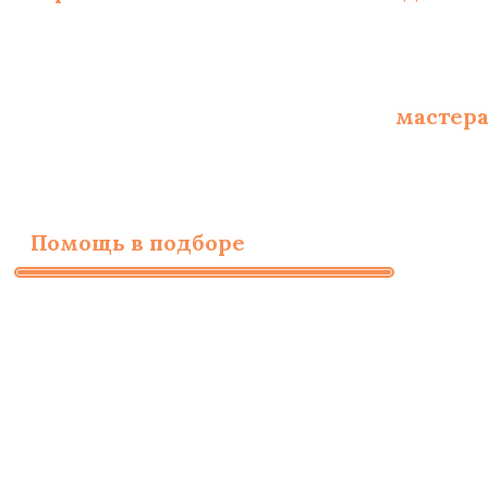
Опытные сертифицированные
мастер
Помощь в подборе
материалов и необ
Заполните форму для
бесплатного расчета
стоимости работ
ИМЯ