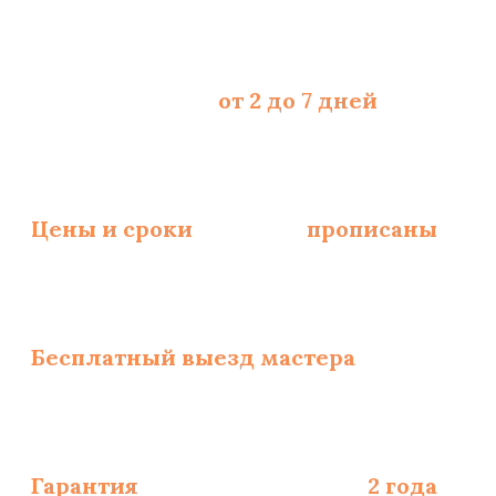
Срок укладки -
от 2 до 7 дней
, зависит
Цены и сроки
укладки
прописаны
и за
Бесплатный выезд мастера
по замерам
Гарантия
на монтаж полов -
2 года
, на