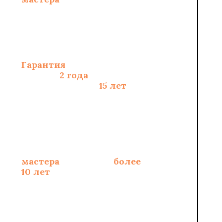
составлению сметы
Гарантия
на монтаж
полов -
2 года
, на
материалы - до
15 лет
Опытные
сертифицированные
мастера
со стажем
более
10 лет