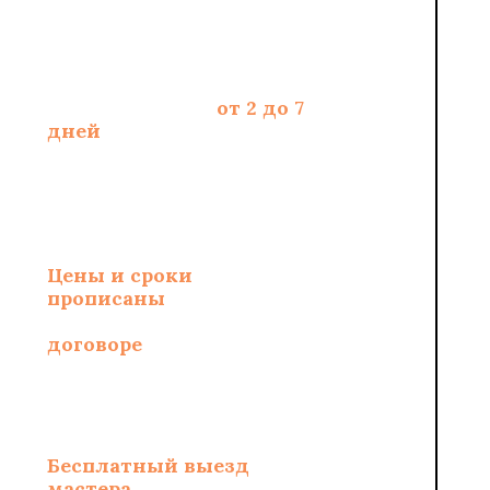
Срок укладки -
от 2 до 7
дней
, зависит от
площади и полотна
Цены и сроки
укладки
прописаны
и
зафиксированы в
договоре
Бесплатный выезд
мастера
по замерам и