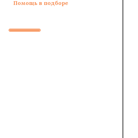
Помощь в подборе
материалов и
необходимых
расходников
Заполните
форму
для
бесплатного
расчета
стоимости
работ
ИМЯ
НОМЕ