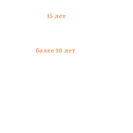
 материалы - до
15 лет
а
со стажем
более 10 лет
ходимых расходников