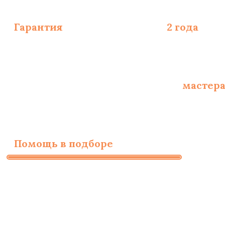
Гарантия
на монтаж полов -
2 года
, на
Опытные сертифицированные
мастер
Помощь в подборе
материалов и необ
Заполните форму для
бесплатного расчета
стоимости работ