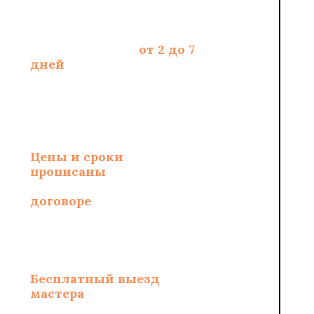
Срок укладки -
от 2 до 7
дней
, зависит от
площади и полотна
Цены и сроки
укладки
прописаны
и
зафиксированы в
договоре
Бесплатный выезд
мастера
по замерам и
составлению сметы