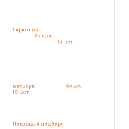
Гарантия
на монтаж
полов -
2 года
, на
материалы - до
15 лет
Опытные
сертифицированные
мастера
со стажем
более
10 лет
Помощь в подборе