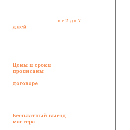
Срок укладки -
от 2 до 7
дней
, зависит от
площади и полотна
Цены и сроки
укладки
прописаны
и
зафиксированы в
договоре
Бесплатный выезд
мастера
по замерам и
составлению сметы