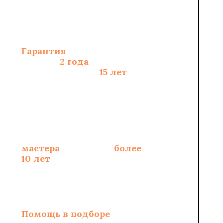
Гарантия
на монтаж
полов -
2 года
, на
материалы - до
15 лет
Опытные
сертифицированные
мастера
со стажем
более
10 лет
Помощь в подборе