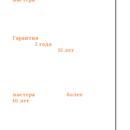
составлению сметы
Гарантия
на монтаж
полов -
2 года
, на
материалы - до
15 лет
Опытные
сертифицированные
мастера
со стажем
более
10 лет