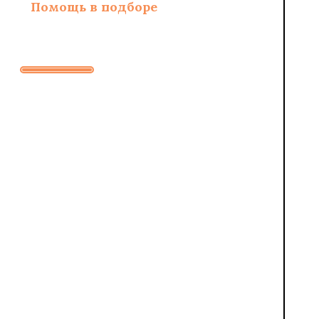
Помощь в подборе
материалов и
необходимых
расходников
Заполните
форму
для
бесплатного
расчета
стоимости
работ
ИМЯ
НОМЕ