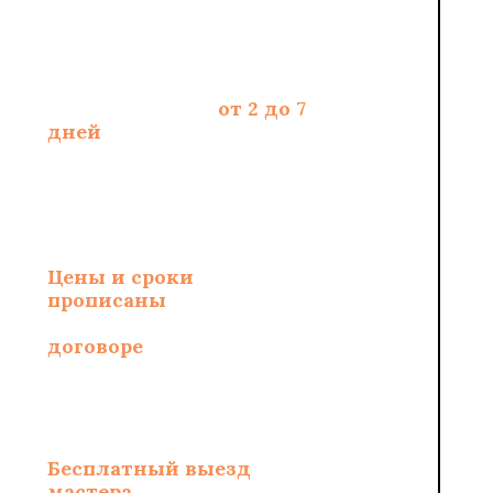
Срок укладки -
от 2 до 7
дней
, зависит от
площади и полотна
Цены и сроки
укладки
прописаны
и
зафиксированы в
договоре
Бесплатный выезд
мастера
по замерам и