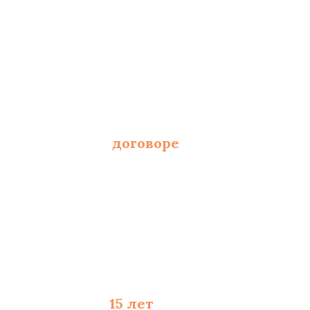
 от площади и полотна
фиксированы в
договоре
 и составлению сметы
 материалы - до
15 лет