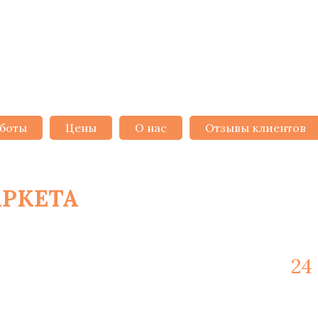
боты
Цены
О нас
Отзывы клиентов
АРКЕТА
В МИНСКЕ ОТ 6 РУ
ажные работы и материалы -
24