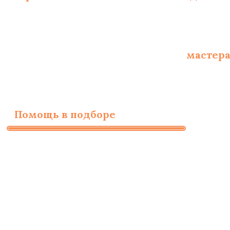
Опытные сертифицированные
мастер
Помощь в подборе
материалов и необ
Заполните форму для
бесплатного расчета
стоимости работ
ИМЯ