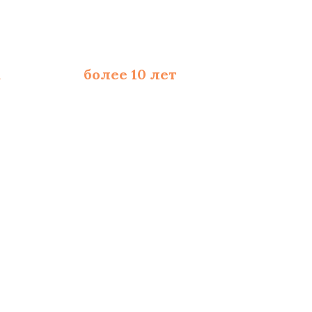
а
со стажем
более 10 лет
ходимых расходников