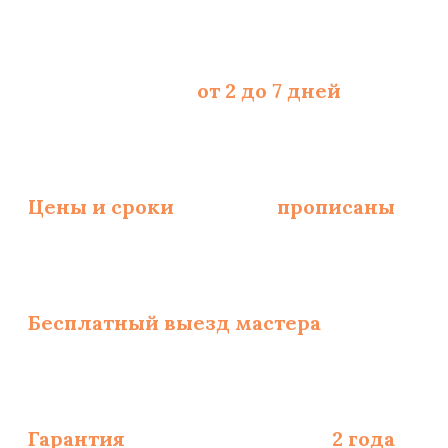
Срок укладки -
от 2 до 7 дней
, зависит
Цены и сроки
укладки
прописаны
и за
Бесплатный выезд мастера
по замерам
Гарантия
на монтаж полов -
2 года
, на